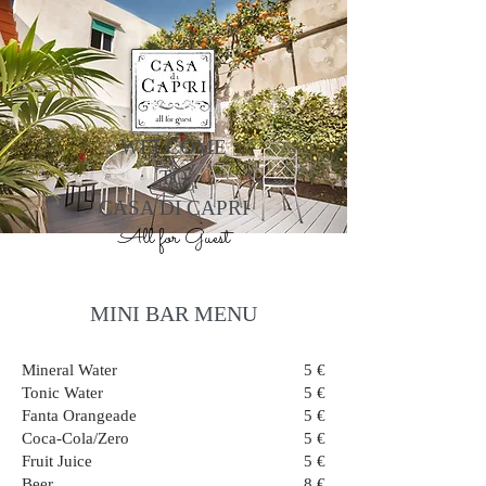
WELCOME
TO
CASA DI CAPRI
All for Guest
MINI BAR MENU
Mineral Water
5 €
Tonic Water
5 €
Fanta Orangeade
5 €
Coca-Cola/Zero
5 €
Fruit Juice
5 €
Beer
8 €