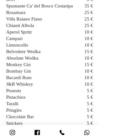
Spumante Ca' del Bosco Costaripa
35 €
Rosamara
25 €
Villa Raiano Fiano
25 €
Chianti Albola
25 €
Aperol Spritz
10 €
Campari
10 €
Limoncello
10 €
Belvedere Wodka
15 €
Absolute Wodka
10 €
Monkey Gin
15 €
Bombay Gin
10 €
Bacardi Rum
10 €
J&B Whiskey
10 €
Peanuts
5 €
Pistachios
5 €
Taralli
5 €
Pringles
5 €
Chocolate Bar
5 €
Snickers
5 €
M&M's
5 €